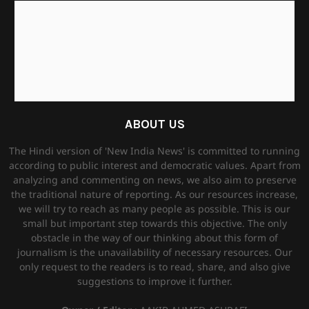
ABOUT US
The Hindi version of 'New India News' is committed to running
according to public interest and democratic values. Apart from
analyzing and commenting on news, we also aim to preserve
the traditional nature of reporting. As our resources increase,
we will try to reach as many people as possible. This is our
small but important step towards this objective. The only
obstacle in the way of our thinking about this form of
journalism is the unavailability of necessary resources. Our
only request to the readers is to read, share, and also give
suggestions to improve it further.