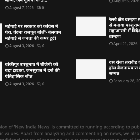
August 6, 2026
August 7, 2026
0
रेलवे क्षेत्र ब्राम
से मनाया परशुराम 
महंगाई पर सरकार को कांग्रेस ने
महाआरती में विदेश
घेरा, वंदना राजपूत बोलीं- बेलगाम
ब्राम्हण
महंगाई से जनता की कमर टूटी
April 21, 2026
August 3, 2026
0
दस रोजा तरावीह क
बांकीपुर उपचुनाव में बीजेपी को
हॉल बैजनाथपारा म
बड़ा झटका, जनसुराज ने दर्ज की
सम्पन्न
ऐतिहासिक जीत
February 28, 2
August 3, 2026
0
sion of 'New India News' is committed to running according to publ
c values. Apart from analyzing and commenting on news, we also 
raditional nature of reporting. As our resources increase, we will t