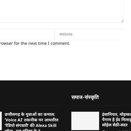
rowser for the next time I comment.
समाज-संस्कृति
छत्तीसगढ़ के युवाओं का कमाल:
इंसानियत, मोहब
पैगाम है ईद मिलादु
‘Voice AI’ तकनीक पर आधारित
सोहेल सेठी-सदर
‘रेडियो संगवारी’ की Alexa Skill
लॉन्च, अब दुनिया के 5...