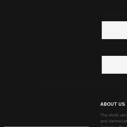
ABOUT US
The Hindi ver
and democrati
preserve the t