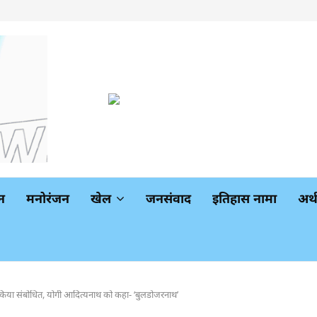
न
मनोरंजन
खेल
जनसंवाद
इतिहास नामा
अर
 को किया संबोधित, योगी आदित्यनाथ को कहा- ‘बुलडोजरनाथ’