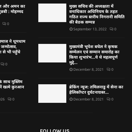
्बत और अमन का
मुख्य सचिव की अध्यक्षता में
न्नबी : मोहम्मद
वनाधिकार अधिनियम के तहत
गठित राज्य स्तरीय निगरानी समिति
की बैठक सम्पन्न
0
September 13, 2022
0
्हण समाज ने धूमधाम
जन्मोत्सव,
मुख्यमंत्री भूपेश बघेल ने कृषक
 से भी पहुँचे
सम्मेलन एवं सम्मान समारोह का
किया शुभारंभ…ये थे महत्वपूर्ण
मुद्दे…
0
December 8, 2021
0
े साथ मुस्लिम
ें खत्मे कुरआन
ब्रेकिंग न्यूज: तमिलनाडु में सेना का
हेलिकॉप्टर दुर्घटनाग्रस्त…
026
0
December 8, 2021
0
FOLLOW US