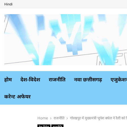
Hindi
होम
देश-विदेश
राजनीति
नवा छत्तीसगढ़
एजुकेश
करेन्ट अफेयर
Home
राजनीति
गोरखपुर में मुख्यमंत्री भूपेश बघेल ने रैली
देश-विदेश
राजनीति