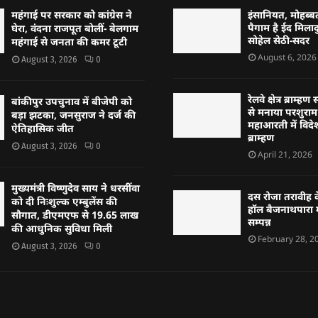
महंगाई पर सरकार को कांग्रेस ने
इंसानियत, मोहब
पैगाम है ईद मिलादु
घेरा, वंदना राजपूत बोलीं- बेलगाम
सोहेल सेठी-सदर
महंगाई से जनता की कमर टूटी
August 6, 2026
August 3, 2026
0
रेलवे क्षेत्र ब्राम
बांकीपुर उपचुनाव में बीजेपी को
से मनाया परशुराम 
बड़ा झटका, जनसुराज ने दर्ज की
महाआरती में विदेश
ऐतिहासिक जीत
ब्राम्हण
August 3, 2026
0
April 21, 2026
मुख्यमंत्री विष्णुदेव साय ने धरसींवा
दस रोजा तरावीह क
को दी निःशुल्क एम्बुलेंस की
हॉल बैजनाथपारा म
सौगात, डीएमएफ से 19.65 लाख
सम्पन्न
की आधुनिक सुविधा मिली
February 28, 2
August 3, 2026
0