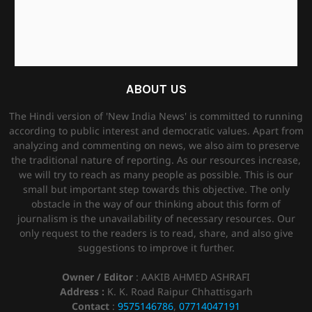
ABOUT US
The Hindi version of 'New India News' is committed to running
according to public interest and democratic values. Apart from
analyzing and commenting on news, we also aim to preserve
the traditional nature of reporting. As our resources increase,
we will try to reach as many people as possible. This is our
small but important step towards this objective. The only
obstacle in the way of our thinking about this form of
journalism is the unavailability of necessary resources. Our
only request to the readers is to read, share, and also give
suggestions to improve it further.
Owner / Editor
: AAKIB AHMED ASHRAFI
Address :
K. K. Road Raipur Chhattisgarh
Contact
:
9575146786
,
07714047191