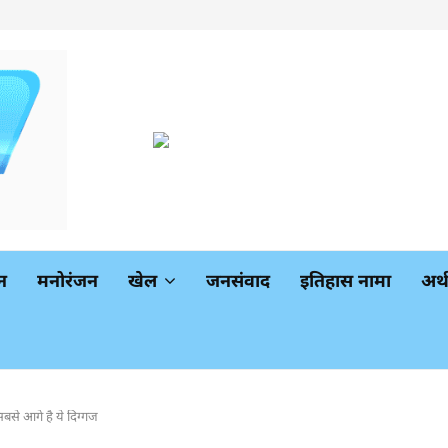
न
मनोरंजन
खेल
जनसंवाद
इतिहास नामा
अर
बसे आगे है ये दिग्गज