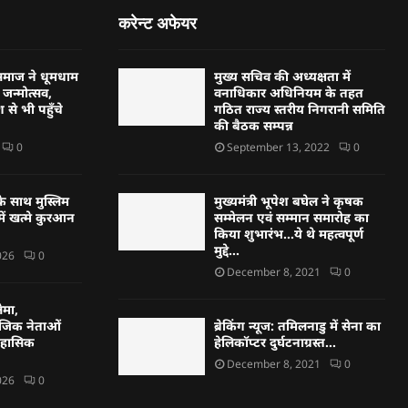
करेन्ट अफेयर
्हण समाज ने धूमधाम
मुख्य सचिव की अध्यक्षता में
जन्मोत्सव,
वनाधिकार अधिनियम के तहत
 से भी पहुँचे
गठित राज्य स्तरीय निगरानी समिति
की बैठक सम्पन्न
0
September 13, 2022
0
े साथ मुस्लिम
मुख्यमंत्री भूपेश बघेल ने कृषक
ें खत्मे कुरआन
सम्मेलन एवं सम्मान समारोह का
किया शुभारंभ…ये थे महत्वपूर्ण
मुद्दे…
026
0
December 8, 2021
0
ेमा,
ाजिक नेताओं
ब्रेकिंग न्यूज: तमिलनाडु में सेना का
तिहासिक
हेलिकॉप्टर दुर्घटनाग्रस्त…
December 8, 2021
0
026
0