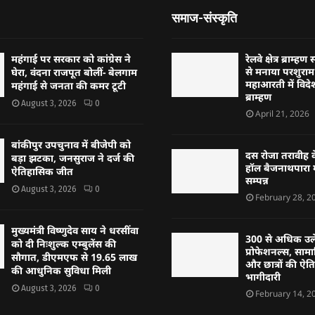
समाज-संस्कृति
महंगाई पर सरकार को कांग्रेस ने
रेलवे क्षेत्र ब्राम
से मनाया परशुराम 
घेरा, वंदना राजपूत बोलीं- बेलगाम
महाआरती में विदेश
महंगाई से जनता की कमर टूटी
ब्राम्हण
August 3, 2026
0
April 21, 2026
बांकीपुर उपचुनाव में बीजेपी को
दस रोजा तरावीह क
बड़ा झटका, जनसुराज ने दर्ज की
हॉल बैजनाथपारा म
ऐतिहासिक जीत
सम्पन्न
August 3, 2026
0
February 28, 2
मुख्यमंत्री विष्णुदेव साय ने धरसींवा
300 से अधिक उल
को दी निःशुल्क एम्बुलेंस की
प्रोफेशनल्स, साम
सौगात, डीएमएफ से 19.65 लाख
और छात्रों की ऐ
की आधुनिक सुविधा मिली
भागीदारी
August 3, 2026
0
February 14, 2