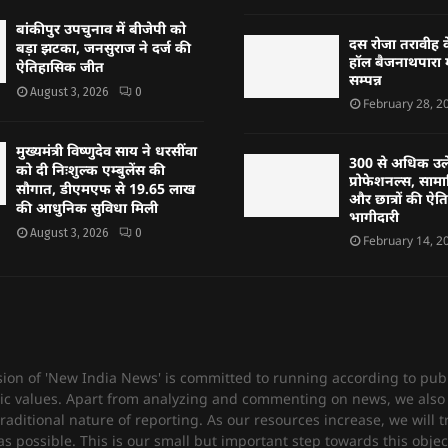
बांकीपुर उपचुनाव में बीजेपी को
दस रोजा तरावीह क
बड़ा झटका, जनसुराज ने दर्ज की
हॉल बैजनाथपारा म
ऐतिहासिक जीत
सम्पन्न
August 3, 2026
0
February 28, 2
मुख्यमंत्री विष्णुदेव साय ने धरसींवा
300 से अधिक उल
को दी निःशुल्क एम्बुलेंस की
प्रोफेशनल्स, साम
सौगात, डीएमएफ से 19.65 लाख
और छात्रों की ऐ
की आधुनिक सुविधा मिली
भागीदारी
August 3, 2026
0
February 14, 2
sion of 'New India News' is committed to running according to publ
c values. Apart from analyzing and commenting on news, we also 
raditional nature of reporting. As our resources increase, we will t
 possible. This is our small but important step towards this objec