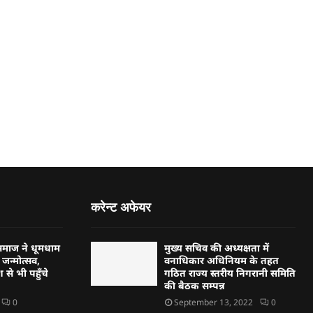
करेन्ट अफेयर
्हण समाज ने धूमधाम
मुख्य सचिव की अध्यक्षता में
जन्मोत्सव,
वनाधिकार अधिनियम के तहत
 से भी पहुँचे
गठित राज्य स्तरीय निगरानी समिति
की बैठक सम्पन्न
0
September 13, 2022
0