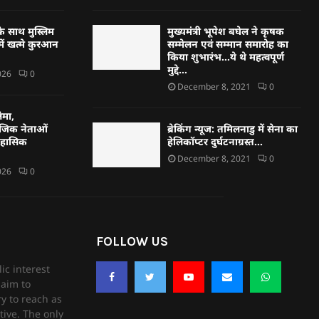
े साथ मुस्लिम
मुख्यमंत्री भूपेश बघेल ने कृषक
ें खत्मे कुरआन
सम्मेलन एवं सम्मान समारोह का
किया शुभारंभ…ये थे महत्वपूर्ण
मुद्दे…
026
0
December 8, 2021
0
ेमा,
ाजिक नेताओं
ब्रेकिंग न्यूज: तमिलनाडु में सेना का
तिहासिक
हेलिकॉप्टर दुर्घटनाग्रस्त…
December 8, 2021
0
026
0
FOLLOW US
ic interest
aim to
ry to reach as
tive. The only