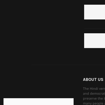
ABOUT US
The Hindi ver
and democrati
preserve the t
many people as