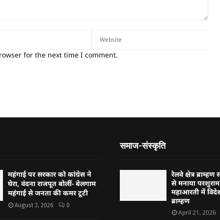
rowser for the next time I comment.
समाज-संस्कृति
महंगाई पर सरकार को कांग्रेस ने
रेलवे क्षेत्र ब्राम
से मनाया परशुराम 
घेरा, वंदना राजपूत बोलीं- बेलगाम
महाआरती में विदेश
महंगाई से जनता की कमर टूटी
ब्राम्हण
August 3, 2026
0
April 21, 2026