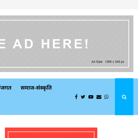
्थजगत
समाज-संस्कृति