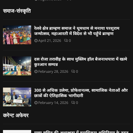
समाज-संस्कृति
रेलवे क्षेत्र ब्राम्हण समाज ने धूमधाम से मनाया परशुराम
जन्मोत्सव, महाआरती में विदेश से भी पहुँचे ब्राम्हण
April 21, 2026
0
दस रोजा तरावीह के साथ मुस्लिम हॉल बैजनाथपारा में खत्मे
कुरआन सम्पन्न
February 28, 2026
0
300 से अधिक उलेमा, प्रोफेशनल्स, सामाजिक नेताओं और
छात्रों की ऐतिहासिक भागीदारी
February 14, 2026
0
करेन्ट अफेयर
मुख्य सचिव की अध्यक्षता में वनाधिकार अधिनियम के तहत