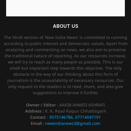
ABOUT US
The Hindi version of 'New India News' is committed to running
according to public interest and democratic values. Apart from
analyzing and commenting on news, we also aim to preserve
the traditional nature of reporting. As our resources increase,
we will try to reach as many people as possible. This is our
small but important step towards this objective. The only
obstacle in the way of our thinking about this form of
journalism is the unavailability of necessary resources. Our
only request to the readers is to read, share, and also give
suggestions to improve it further.
Owner / Editor
: AAKIB AHMED ASHRAFI
Address :
K. K. Road Raipur Chhattisgarh
Contact
:
9575146786
,
07714047191
Email :
newindianews3@gmail.com