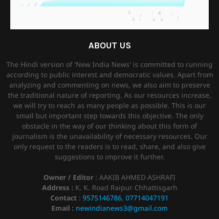
ABOUT US
The Hindi version of 'New India News' is committed to running
according to public interest and democratic values. Apart from
analyzing and commenting on news, we also aim to preserve
the traditional nature of reporting. As our resources increase,
we will try to reach as many people as possible. This is our
small but important step towards this objective. The only
obstacle in the way of our thinking about this form of
journalism is the unavailability of necessary resources. Our
only request to the readers is to read, share, and also give
suggestions to improve it further.
Owner / Editor
: AAKIB AHMED ASHRAFI
Address :
K. K. Road Raipur Chhattisgarh
Contact
:
9575146786
,
07714047191
Email :
newindianews3@gmail.com