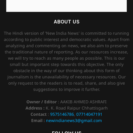
ABOUT US
The Hindi version of 'New India News' is committed to running
according to public interest and democratic values. Apart from
analyzing and commenting on news, we also aim to preserve
the traditional nature of reporting. As our resources increase,
we will try to reach as many people as possible. This is our
small but important step towards this objective. The only
obstacle in the way of our thinking about this form of
journalism is the unavailability of necessary resources. Our
only request to the readers is to read, share, and also give
suggestions to improve it further.
Owner / Editor
: AAKIB AHMED ASHRAFI
Address :
K. K. Road Raipur Chhattisgarh
Contact
:
9575146786
,
07714047191
Email :
newindianews3@gmail.com