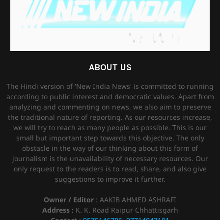
ABOUT US
The Hindi version of 'New India News' is committed to running
according to public interest and democratic values. Apart from
analyzing and commenting on news, we also aim to preserve
the traditional nature of reporting. As our resources increase,
we will try to reach as many people as possible. This is our
small but important step towards this objective. The only
obstacle in the way of our thinking about this form of
journalism is the unavailability of necessary resources. Our
only request to the readers is to read, share, and also give
suggestions to improve it further.
Owner / Editor
: AAKIB AHMED ASHRAFI
Address :
K. K. Road Raipur Chhattisgarh