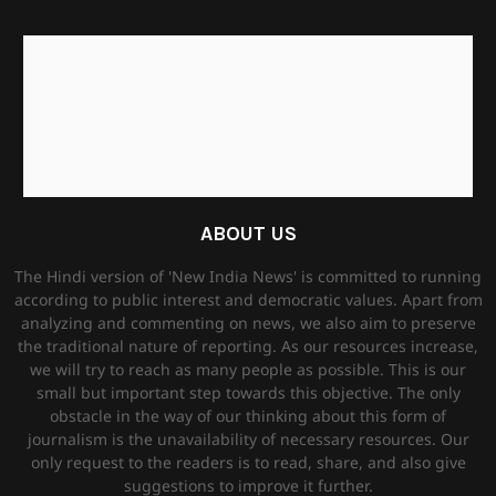
ABOUT US
The Hindi version of 'New India News' is committed to running
according to public interest and democratic values. Apart from
analyzing and commenting on news, we also aim to preserve
the traditional nature of reporting. As our resources increase,
we will try to reach as many people as possible. This is our
small but important step towards this objective. The only
obstacle in the way of our thinking about this form of
journalism is the unavailability of necessary resources. Our
only request to the readers is to read, share, and also give
suggestions to improve it further.