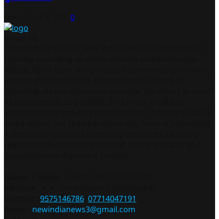
December 8, 2021
0
About US
The Hindi version of 'New India News' is committed to
running according to public interest and democratic
values. Apart from analyzing and commenting on news,
we also aim to preserve the traditional nature of
reporting. As our resources increase, we will try to reach
as many people as possible. This is our small but
important step towards this objective. The only obstacle
in the way of our thinking about this form of journalism
is the unavailability of necessary resources. Our only
request to the readers is to read, share, and also give
suggestions to improve it further.
Owner / Editor
: AAKIB AHMED ASHRAFI
Address :
K. K. Road Raipur Chhattisgarh
Contact
:
9575146786
,
07714047191
Email :
newindianews3@gmail.com