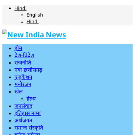
Hindi
English
Hindi
होम
देश-विदेश
राजनीति
नवा छत्तीसगढ़
एजुकेशन
मनोरंजन
खेल
हेल्थ
जनसंवाद
इतिहास नामा
अर्थजगत
समाज-संस्कृति
करेन्ट अफेयर