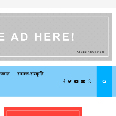
्थजगत
समाज-संस्कृति