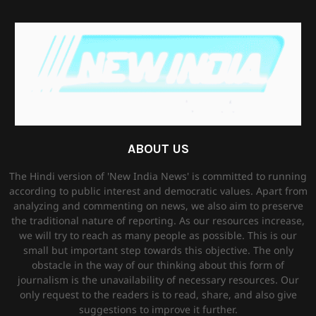
ABOUT US
The Hindi version of 'New India News' is committed to running
according to public interest and democratic values. Apart from
analyzing and commenting on news, we also aim to preserve
the traditional nature of reporting. As our resources increase,
we will try to reach as many people as possible. This is our
small but important step towards this objective. The only
obstacle in the way of our thinking about this form of
journalism is the unavailability of necessary resources. Our
only request to the readers is to read, share, and also give
suggestions to improve it further.