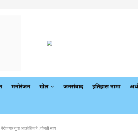
न
मनोरंजन
खेल
जनसंवाद
इतिहास नामा
अर
बेरोजगार युवा आक्रोशित है : गोमती साय