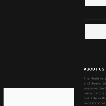
ABOUT US
The Hindi ver
and democrati
preserve the t
many people as
obstacle in th
necessary reso