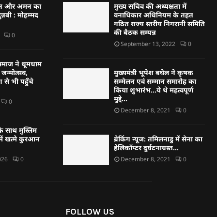
्बत और अमन का
मुख्य सचिव की अध्यक्षता में
न्नबी : मोहम्मद
वनाधिकार अधिनियम के तहत
गठित राज्य स्तरीय निगरानी समिति
की बैठक सम्पन्न
0
September 13, 2022
0
्हण समाज ने धूमधाम
जन्मोत्सव,
मुख्यमंत्री भूपेश बघेल ने कृषक
 से भी पहुँचे
सम्मेलन एवं सम्मान समारोह का
किया शुभारंभ…ये थे महत्वपूर्ण
मुद्दे…
0
December 8, 2021
0
े साथ मुस्लिम
ें खत्मे कुरआन
ब्रेकिंग न्यूज: तमिलनाडु में सेना का
हेलिकॉप्टर दुर्घटनाग्रस्त…
026
0
December 8, 2021
0
FOLLOW US