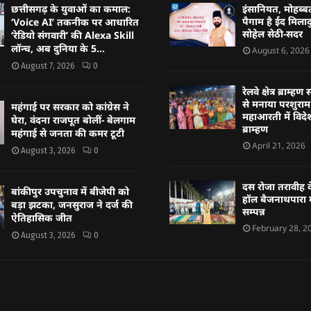
छत्तीसगढ़ के युवाओं का कमाल:
इंसानियत, मोहब
पैगाम है ईद मिलादु
‘Voice AI’ तकनीक पर आधारित
सोहेल सेठी-सदर
‘रेडियो संगवारी’ की Alexa Skill
लॉन्च, अब दुनिया के 5...
August 6, 2026
August 7, 2026
0
रेलवे क्षेत्र ब्राम
से मनाया परशुराम 
महंगाई पर सरकार को कांग्रेस ने
महाआरती में विदेश
घेरा, वंदना राजपूत बोलीं- बेलगाम
ब्राम्हण
महंगाई से जनता की कमर टूटी
April 21, 2026
August 3, 2026
0
दस रोजा तरावीह क
बांकीपुर उपचुनाव में बीजेपी को
हॉल बैजनाथपारा म
बड़ा झटका, जनसुराज ने दर्ज की
सम्पन्न
ऐतिहासिक जीत
February 28, 2
August 3, 2026
0