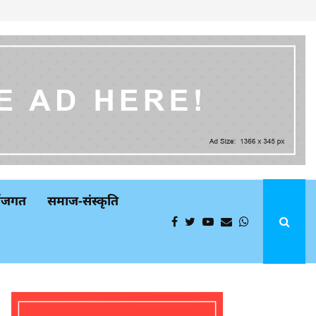
्थजगत
समाज-संस्कृति