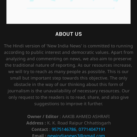
ABOUT US
The Hindi version of 'New India News' is committed to running
according to public interest and democratic values. Apart from
analyzing and commenting on news, we also aim to preserve
the traditional nature of reporting. As our resources increase,
we will try to reach as many people as possible. This is our
small but important step towards this objective. The only
obstacle in the way of our thinking about this form of
journalism is the unavailability of necessary resources. Our
only request to the readers is to read, share, and also give
suggestions to improve it further.
Owner / Editor
: AAKIB AHMED ASHRAFI
Address :
K. K. Road Raipur Chhattisgarh
Contact
:
9575146786
,
07714047191
Email :
newindianews3@gmail.com