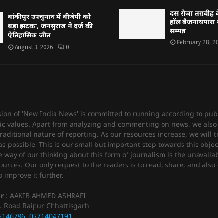
दस रोजा तरावीह क
बांकीपुर उपचुनाव में बीजेपी को
हॉल बैजनाथपारा म
बड़ा झटका, जनसुराज ने दर्ज की
सम्पन्न
ऐतिहासिक जीत
February 28, 2
August 3, 2026
0
sion of 'New India News' is committed to running according to publ
c values. Apart from analyzing and commenting on news, we also 
raditional nature of reporting. As our resources increase, we will t
 possible. This is our small but important step towards this objec
e way of our thinking about this form of journalism is the unavailabi
urces. Our only request to the readers is to read, share, and also 
 improve it further.
or
: AAKIB AHMED ASHRAFI
. Road Raipur Chhattisgarh
5146786
,
07714047191