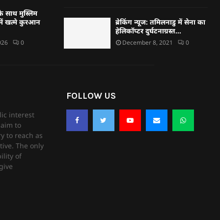
े साथ मुस्लिम
ें खत्मे कुरआन
ब्रेकिंग न्यूज: तमिलनाडु में सेना का
हेलिकॉप्टर दुर्घटनाग्रस्त…
026
0
December 8, 2021
0
FOLLOW US
ic interest
aim to
ry to reach as
tive. The only
lity of
give