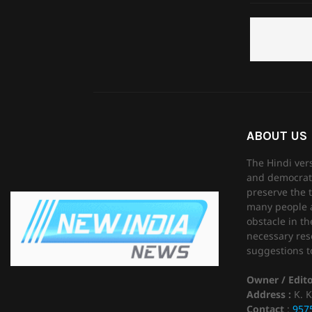
ABOUT US
The Hindi ver
and democrati
preserve the t
many people as
obstacle in th
necessary reso
suggestions to
Owner / Edit
Address :
K. K
Contact
:
957