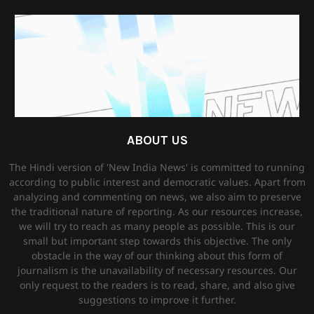
ABOUT US
The Hindi version of 'New India News' is committed to running
according to public interest and democratic values. Apart from
analyzing and commenting on news, we also aim to preserve
the traditional nature of reporting. As our resources increase,
we will try to reach as many people as possible. This is our
small but important step towards this objective. The only
obstacle in the way of our thinking about this form of
journalism is the unavailability of necessary resources. Our
only request to the readers is to read, share, and also give
suggestions to improve it further.