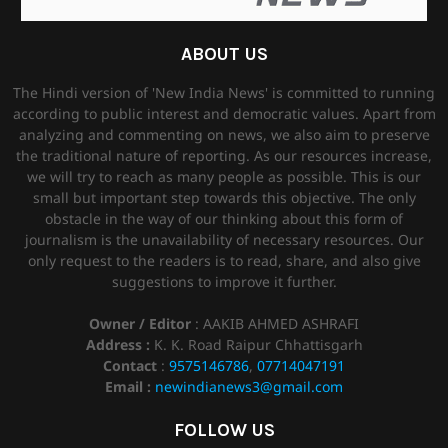
ABOUT US
The Hindi version of 'New India News' is committed to running
according to public interest and democratic values. Apart from
analyzing and commenting on news, we also aim to preserve
the traditional nature of reporting. As our resources increase,
we will try to reach as many people as possible. This is our
small but important step towards this objective. The only
obstacle in the way of our thinking about this form of
journalism is the unavailability of necessary resources. Our
only request to the readers is to read, share, and also give
suggestions to improve it further.
Owner / Editor
: AAKIB AHMED ASHRAFI
Address :
K. K. Road Raipur Chhattisgarh
Contact
:
9575146786
,
07714047191
Email :
newindianews3@gmail.com
FOLLOW US