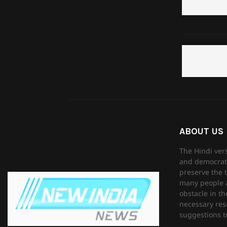
ABOUT US
The Hindi ver
and democrati
preserve the t
many people as
obstacle in th
necessary reso
suggestions to