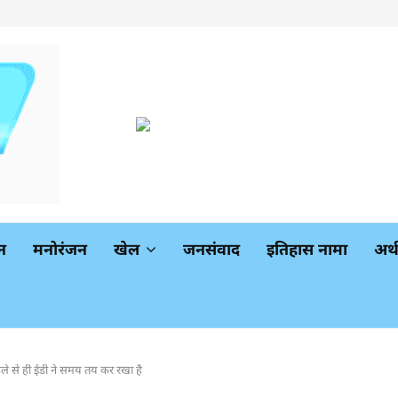
न
मनोरंजन
खेल
जनसंवाद
इतिहास नामा
अर
ले से ही ईडी ने समय तय कर रखा है