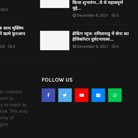
किया शुभारंभ…ये थे महत्वपूर्ण
मुद्दे…
0
December 8, 2021
0
े साथ मुस्लिम
ें खत्मे कुरआन
ब्रेकिंग न्यूज: तमिलनाडु में सेना का
हेलिकॉप्टर दुर्घटनाग्रस्त…
026
0
December 8, 2021
0
FOLLOW US
ic interest
aim to
ry to reach as
tive. The only
lity of
give