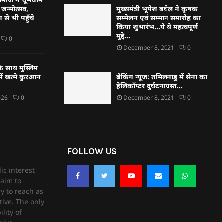
जन्मोत्सव,
मुख्यमंत्री भूपेश बघेल ने कृषक
 से भी पहुँचे
सम्मेलन एवं सम्मान समारोह का
किया शुभारंभ…ये थे महत्वपूर्ण
मुद्दे…
0
December 8, 2021
0
े साथ मुस्लिम
ें खत्मे कुरआन
ब्रेकिंग न्यूज: तमिलनाडु में सेना का
हेलिकॉप्टर दुर्घटनाग्रस्त…
026
0
December 8, 2021
0
FOLLOW US
ic interest
aim to
ry to reach as
tive. The only
lity of