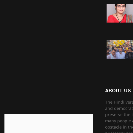
ABOUT US
The Hindi ver
and democrati
preserve the t
many people as
obstacle in th