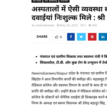
देश-विदेश
नवा छत्तीसगढ़
राजनीति
अस्पतालों में ऐसी व्यवस्था 
दवाईयां निःशुल्क मिले : श्र
by
newindianews
May 30, 2022
0
365
SHARE
0
पंचायत एवं ग्रामीण विकास तथा स्वास्थ्य मंत्री ने 
सिकलसेल, टी.बी. और कुष्ठ रोग के उन्मूलन में तेजी
Newindianews/Raipur प्रदेश के पंचायत एवं ग्रामीण विकास,
सिंहदेव ने आज विभागीय कार्यों की समीक्षा की। महासमुंद ज
मेडिकल काॅलेज और स्वास्थ्य विभाग के कार्यों के साथ ही 
प्रगति की समीक्षा की। उन्होंने बैठक में मेडिकल कॉलेज को द
कॉलेज के डाॅक्टरों को जेनेरिक दवाईयां ही प्रिस्क्राइब कर
निगम के अध्यक्ष एवं बसना विधायक श्री देवेन्द्र बहादुर सि