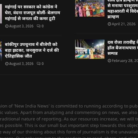
से मनाया परशुराम 
महंगाई पर सरकार को कांग्रेस ने
महाआरती में विदेश
घेरा, वंदना राजपूत बोलीं- बेलगाम
ब्राम्हण
महंगाई से जनता की कमर टूटी
April 21, 2026
August 3, 2026
0
दस रोजा तरावीह क
बांकीपुर उपचुनाव में बीजेपी को
हॉल बैजनाथपारा म
बड़ा झटका, जनसुराज ने दर्ज की
सम्पन्न
ऐतिहासिक जीत
February 28, 2
August 3, 2026
0
sion of 'New India News' is committed to running according to publ
c values. Apart from analyzing and commenting on news, we also 
raditional nature of reporting. As our resources increase, we will t
 possible. This is our small but important step towards this objec
e way of our thinking about this form of journalism is the unavailabi