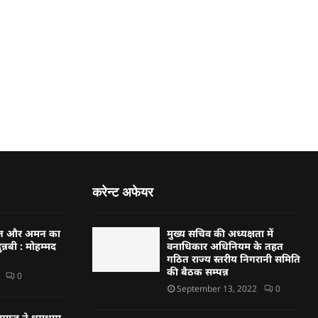
करेन्ट अफेयर
्बत और अमन का
मुख्य सचिव की अध्यक्षता में
न्नबी : मोहम्मद
वनाधिकार अधिनियम के तहत
गठित राज्य स्तरीय निगरानी समिति
की बैठक सम्पन्न
0
September 13, 2022
0
्हण समाज ने धूमधाम