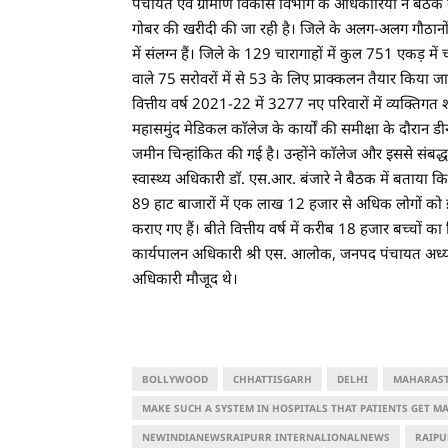
पंचायत एवं ग्रामीण विकास विभाग के अधिकारियों ने बैठक मे
गोबर की खरीदी की जा रही है। जिले के अलग-अलग गौठानों 
में संलग्न हैं। जिले के 129 चारागाहों में कुल 751 एकड़ म
वाले 75 सरोवरों में से 53 के लिए प्राक्कलन तैयार किया ज
वित्तीय वर्ष 2021-22 में 3277 नए परिवारों में व्यक्त
महासमुंद मेडिकल काॅलेज के कार्याें की समीक्षा के दौरान
जमीन चिन्हांकित की गई है। उन्होंने काॅलेज और इससे संबद
स्वास्थ्य अधिकारी डाॅ. एस.आर. बंजारे ने बैठक में बताया क
89 हाट बाजारों में एक लाख 12 हजार से अधिक लोगों को 
कराए गए हैं। बीते वित्तीय वर्ष में करीब 18 हजार बच्चों
कार्यपालन अधिकारी श्री एस. आलोक, जनपद पंचायत अध्यक्ष 
अधिकारी मौजूद थे।
BOLLYWOOD
CHHATTISGARH
DELHI
MAHARAS
MAKE SUCH A SYSTEM IN HOSPITALS THAT PATIENTS GET MA
NEWINDIANEWSRAIPURR INTERNALIONALNEWS
RAIPU