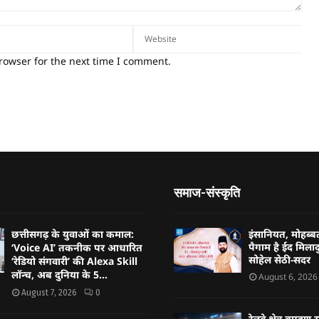
rowser for the next time I comment.
समाज-संस्कृति
छत्तीसगढ़ के युवाओं का कमाल:
इंसानियत, मोहब
पैगाम है ईद मिलादु
‘Voice AI’ तकनीक पर आधारित
सोहेल सेठी-सदर
‘रेडियो संगवारी’ की Alexa Skill
लॉन्च, अब दुनिया के 5...
August 6, 2026
August 7, 2026
0
रेलवे क्षेत्र ब्राम