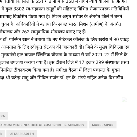
ं बताया कि जिले के 551 गौठानों में से 358 में गोधन न्याय योजना के अंतर्गत
में कुल 3802 स्व-सहायता समूहों की महिलाएं विभिन्न रोजगारपरक गतिविधियों
ें चारागाह विकसित किया गया है। मिशन अमृत सरोवर के अंतर्गत जिले में बनने
ा चुका है। अधिकारियों ने बताया कि स्वच्छ भारत मिशन (ग्रामीण) के अंतर्गत
िगत शौचालय और 262 सामुदायिक शौचालय बनाए गए हैं।
 डीन डाॅ. यास्मिन खान ने बताया कि नए मेडिकल काॅलेज के लिए खरोरा में 90 एकड़
्ध अस्पताल के लिए स्वीकृत सेटअप की जानकारी दी। जिले के मुख्य चिकित्सा एवं
ि मुख्यमंत्री हाट बाजार क्लिनिक योजना के माध्यम से वर्ष 2021-22 में जिले के
इलाज उपलब्ध कराया गया है। इस दौरान जिले में 17 हजार 299 संस्थागत प्रसव
 का नियमित टीकाकरण किया गया है। समीक्षा बैठक में जिला पंचायत के मुख्य
श्री यतेन्द्र साहू और सिविल सर्जन डाॅ. एन.के. मंडपे सहित अनेक विभागीय
TRA
XIMUM MEDICINES FREE OF COST: SHRI T.S. SINGHDEV
MORRRAIPUR
R
UTTARPRADESH