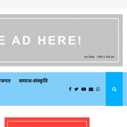
्थजगत
समाज-संस्कृति