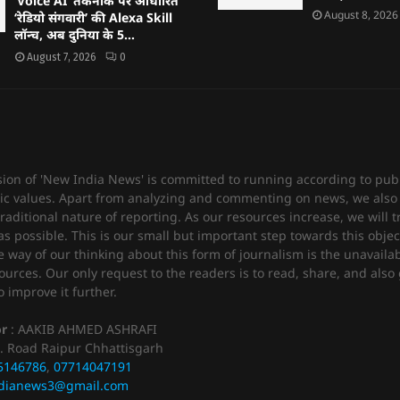
‘Voice AI’ तकनीक पर आधारित
August 8, 2026
‘रेडियो संगवारी’ की Alexa Skill
लॉन्च, अब दुनिया के 5...
August 7, 2026
0
sion of 'New India News' is committed to running according to publ
c values. Apart from analyzing and commenting on news, we also 
raditional nature of reporting. As our resources increase, we will t
 possible. This is our small but important step towards this objec
e way of our thinking about this form of journalism is the unavailabi
urces. Our only request to the readers is to read, share, and also 
 improve it further.
or
: AAKIB AHMED ASHRAFI
. Road Raipur Chhattisgarh
5146786
,
07714047191
dianews3@gmail.com