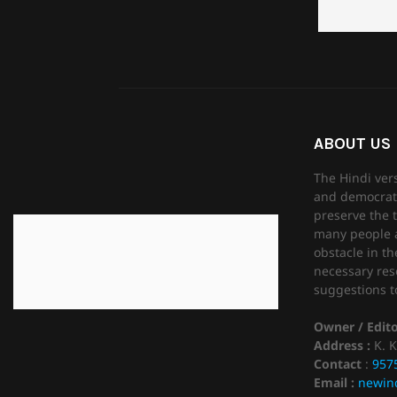
ABOUT US
The Hindi ver
and democrati
preserve the t
many people as
obstacle in th
necessary reso
suggestions to
Owner / Edit
Address :
K. K
Contact
:
957
Email :
newin