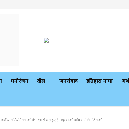
न
मनोरंजन
खेल
जनसंवाद
इतिहास नामा
अर
वित्तीय अनियमितता को गंभीरता से लेते हुए 3 सदस्यों की जाँच समिति गठित की