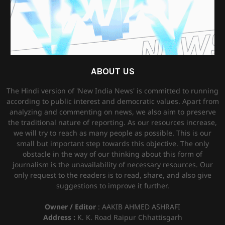
ABOUT US
The Hindi version of 'New India News' is committed to running
according to public interest and democratic values. Apart from
analyzing and commenting on news, we also aim to preserve
the traditional nature of reporting. As our resources increase,
we will try to reach as many people as possible. This is our
small but important step towards this objective. The only
obstacle in the way of our thinking about this form of
journalism is the unavailability of necessary resources. Our
only request to the readers is to read, share, and also give
suggestions to improve it further.
Owner / Editor
: AAKIB AHMED ASHRAFI
Address :
K. K. Road Raipur Chhattisgarh