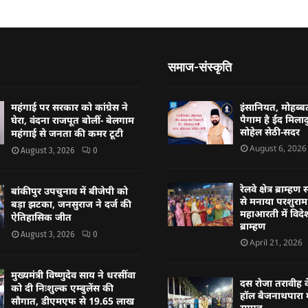
समाज-संस्कृति
महंगाई पर सरकार को कांग्रेस ने
इंसानियत, मोहब
पैगाम है ईद मिलादु
घेरा, वंदना राजपूत बोलीं- बेलगाम
सोहेल सेठी-सदर
महंगाई से जनता की कमर टूटी
August 6, 2026
August 3, 2026
0
रेलवे क्षेत्र ब्राम
बांकीपुर उपचुनाव में बीजेपी को
से मनाया परशुराम 
बड़ा झटका, जनसुराज ने दर्ज की
महाआरती में विदेश
ऐतिहासिक जीत
ब्राम्हण
August 3, 2026
0
April 21, 2026
मुख्यमंत्री विष्णुदेव साय ने धरसींवा
दस रोजा तरावीह क
को दी निःशुल्क एम्बुलेंस की
हॉल बैजनाथपारा म
सौगात, डीएमएफ से 19.65 लाख
सम्पन्न