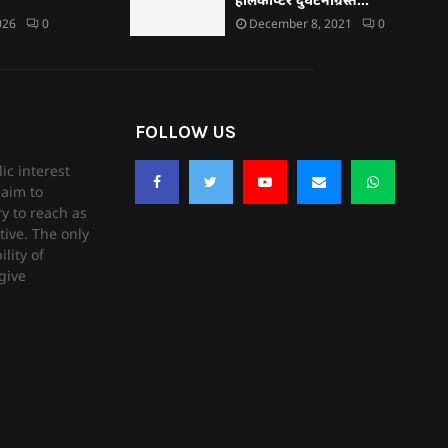
026
0
December 8, 2021
0
FOLLOW US
ic interest
aim to
ry to reach as
tive. The only
lity of
give