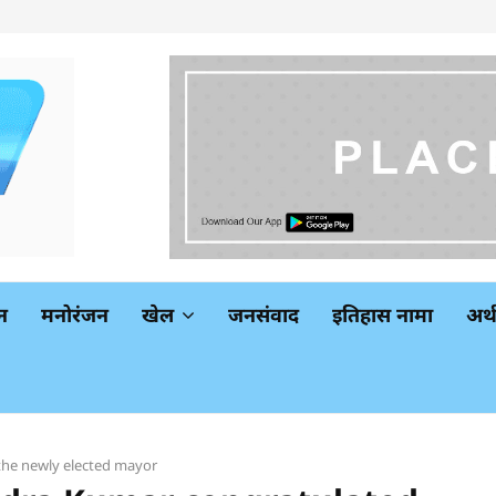
न
मनोरंजन
खेल
जनसंवाद
इतिहास नामा
अर
the newly elected mayor