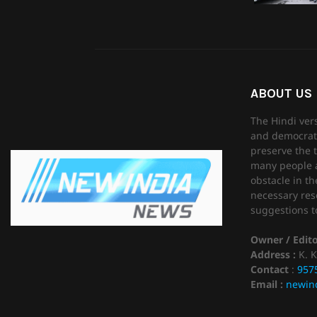
ABOUT US
The Hindi ver
and democrati
preserve the t
many people as
obstacle in th
necessary reso
suggestions to
Owner / Edit
Address :
K. K
Contact
:
957
Email :
newin