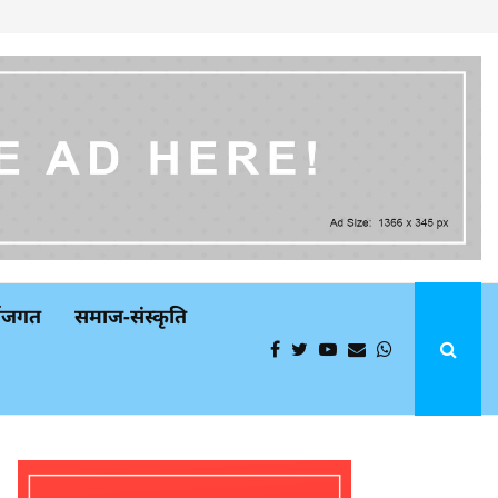
्थजगत
समाज-संस्कृति