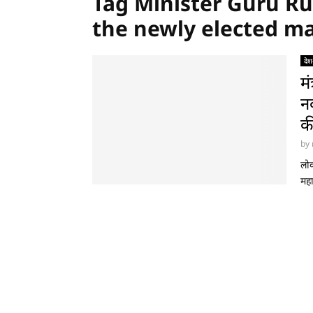
Tag Minister Guru R
the newly elected m
देश
मं
न
क
by
लोक
महा