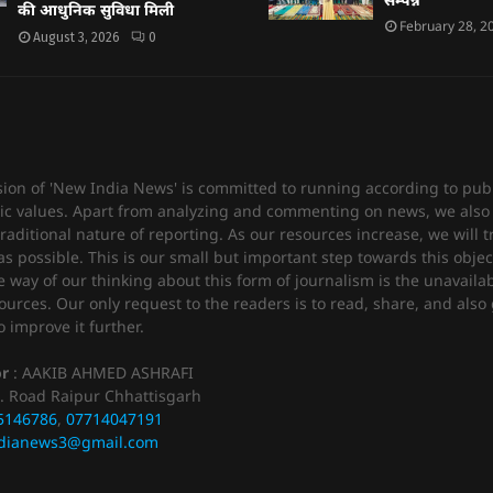
की आधुनिक सुविधा मिली
February 28, 2
August 3, 2026
0
sion of 'New India News' is committed to running according to publ
c values. Apart from analyzing and commenting on news, we also 
raditional nature of reporting. As our resources increase, we will t
 possible. This is our small but important step towards this objec
e way of our thinking about this form of journalism is the unavailabi
urces. Our only request to the readers is to read, share, and also 
 improve it further.
or
: AAKIB AHMED ASHRAFI
. Road Raipur Chhattisgarh
5146786
,
07714047191
dianews3@gmail.com