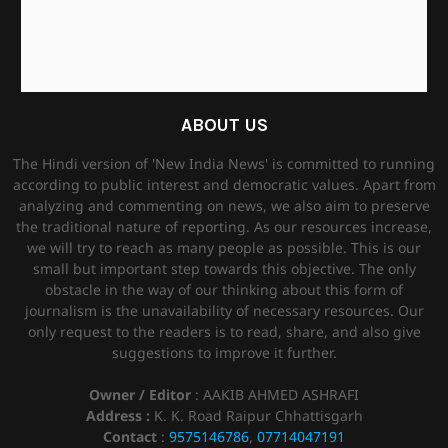
ABOUT US
The Hindi version of 'New India News' is committed to running
according to public interest and democratic values. Apart from
analyzing and commenting on news, we also aim to preserve
the traditional nature of reporting. As our resources increase,
we will try to reach as many people as possible. This is our
small but important step towards this objective. The only
obstacle in the way of our thinking about this form of
journalism is the unavailability of necessary resources. Our
only request to the readers is to read, share, and also give
suggestions to improve it further.
Owner / Editor
: AAKIB AHMED ASHRAFI
Address :
K. K. Road Raipur Chhattisgarh
Contact
:
9575146786
,
07714047191