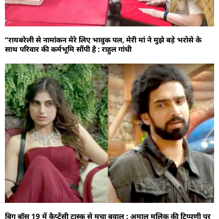
“रायबरेली से नामांकन मेरे लिए भावुक पल, मेरी मां ने मुझे बड़े भरोसे के
साथ परिवार की कर्मभूमि सौंपी है : राहुल गांधी
बिग बॉस 19 में कैप्टेंसी टास्क से मचा बवाल : अमाल मलिक की टिप्पणी पर