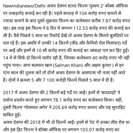
Newindianews/Delhi अजय देवगन स्टारर फिल्म ‘दृश्यम 2’ बॉक्स ऑफिस
पर ताबड़तोड़ कमाई कर रही है। पहले सप्ताह में 104 करोड़ रुपए कमाने से
ज्यादा कमाने के बाद दूसरे शुक्रवार फिल्म का कलेक्शन करीब 7.87 करोड़ रुपए
रहा। इस तरह इस फिल्म ने 8 दिन में लगभग 112.53 करोड़ रुपए की कमाई कर
ली है। वैसे पिछले 5 साल का रिकॉर्ड देखें तो अजय देवगन के सितारे बुलंदियों पर
चल रहे हैं। इस अवधि में उनकी 14 फ़िल्में (लीड और कैमियो रोल मिलाकर) पर्दे
पर आईं और इनमें से 10 सौ करोड़ रुपए की कमाई का आंकड़ा पार कर हिट हुईं।
14 में से सिर्फ दो फ़िल्में फ्लॉप रही हैं, जिनका कलेक्शन 40 करोड़ रुपए भी नहीं
पहुंच पाया। अगर सलमान खान (Salman Khan) और अक्षय कुमार ) से इन
पांच साल की तुलना करें तो दोनों अजय देवगन के आसपास भी नजर नहीं आते
हैं। दोनों ने क्रमशः 5 और 7 100 करोड़ी फ़िल्में पिछले 5 साल में दी हैं।
2017 में अजय देवगन की 2 फ़िल्में बड़े पर्दे पर आईं। इनमें से ‘बादशाहो’ ने
एवरेज प्रदर्शन करते हुए लगभग 78.1 करोड़ रुपए का कलेक्शन किया। वहीं,
दूसरी फिल्म ‘गोलमाल अगेन’ ने 205.69 करोड़ रुपए कमाए और यह सुपरहिट
साबित हुई।
अजय देवगन की 2018 में भी दो फ़िल्में आईं। इनमें से ‘रेड’ में उनका लीड रोल था
और इस हिट फिल्म ने बॉक्स ऑफिस पर लगभग 103.07 करोड़ रुपए का