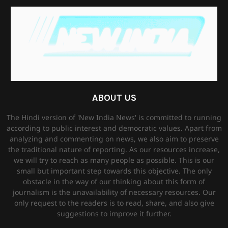
ABOUT US
The Hindi version of 'New India News' is committed to running
according to public interest and democratic values. Apart from
analyzing and commenting on news, we also aim to preserve
the traditional nature of reporting. As our resources increase,
we will try to reach as many people as possible. This is our
small but important step towards this objective. The only
obstacle in the way of our thinking about this form of
journalism is the unavailability of necessary resources. Our
only request to the readers is to read, share, and also give
suggestions to improve it further.