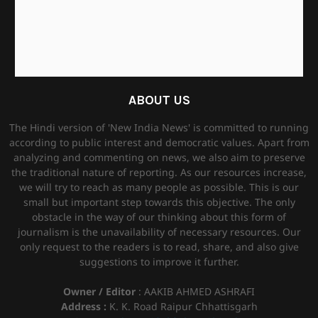
ABOUT US
The Hindi version of 'New India News' is committed to running
according to public interest and democratic values. Apart from
analyzing and commenting on news, we also aim to preserve
the traditional nature of reporting. As our resources increase,
we will try to reach as many people as possible. This is our
small but important step towards this objective. The only
obstacle in the way of our thinking about this form of
journalism is the unavailability of necessary resources. Our
only request to the readers is to read, share, and also give
suggestions to improve it further.
Owner / Editor
: AAKIB AHMED ASHRAFI
Address :
K. K. Road Raipur Chhattisgarh