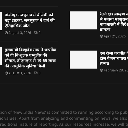
रेलवे क्षेत्र ब्राम
बांकीपुर उपचुनाव में बीजेपी को
से मनाया परशुराम 
बड़ा झटका, जनसुराज ने दर्ज की
महाआरती में विदेश
ऐतिहासिक जीत
ब्राम्हण
August 3, 2026
0
April 21, 2026
मुख्यमंत्री विष्णुदेव साय ने धरसींवा
दस रोजा तरावीह क
को दी निःशुल्क एम्बुलेंस की
हॉल बैजनाथपारा म
सौगात, डीएमएफ से 19.65 लाख
सम्पन्न
की आधुनिक सुविधा मिली
February 28, 2
August 3, 2026
0
sion of 'New India News' is committed to running according to publ
c values. Apart from analyzing and commenting on news, we also 
raditional nature of reporting. As our resources increase, we will t