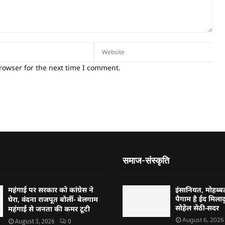
rowser for the next time I comment.
समाज-संस्कृति
महंगाई पर सरकार को कांग्रेस ने
इंसानियत, मोहब
पैगाम है ईद मिलादु
घेरा, वंदना राजपूत बोलीं- बेलगाम
सोहेल सेठी-सदर
महंगाई से जनता की कमर टूटी
August 6, 2026
August 3, 2026
0