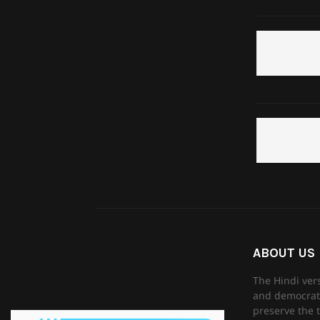
ABOUT US
The Hindi ver
and democrati
preserve the t