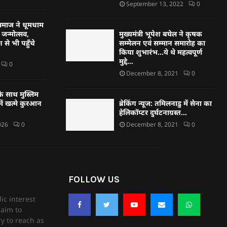
September 13, 2022
0
्हण समाज ने धूमधाम
जन्मोत्सव,
मुख्यमंत्री भूपेश बघेल ने कृषक
 से भी पहुँचे
सम्मेलन एवं सम्मान समारोह का
किया शुभारंभ…ये थे महत्वपूर्ण
मुद्दे…
0
December 8, 2021
0
े साथ मुस्लिम
ें खत्मे कुरआन
ब्रेकिंग न्यूज: तमिलनाडु में सेना का
हेलिकॉप्टर दुर्घटनाग्रस्त…
026
0
December 8, 2021
0
FOLLOW US
ic interest
aim to
ry to reach as