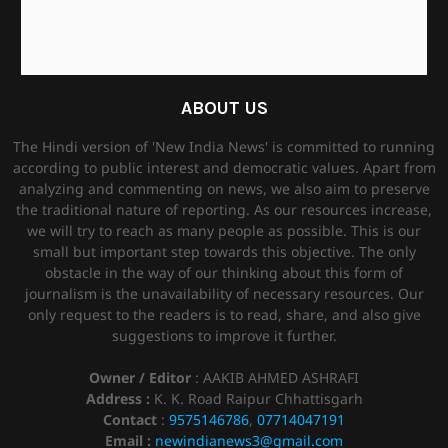
ABOUT US
The Hindi version of 'New India News' is committed to running
according to public interest and democratic values. Apart from
analyzing and commenting on news, we also aim to preserve
the traditional nature of reporting. As our resources increase,
we will try to reach as many people as possible. This is our
small but important step towards this objective. The only
obstacle in the way of our thinking about this form of
journalism is the unavailability of necessary resources. Our
only request to the readers is to read, share, and also give
suggestions to improve it further.
Owner / Editor
: AAKIB AHMED ASHRAFI
Address :
K. K. Road Raipur Chhattisgarh
Contact
:
9575146786
,
07714047191
Email :
newindianews3@gmail.com