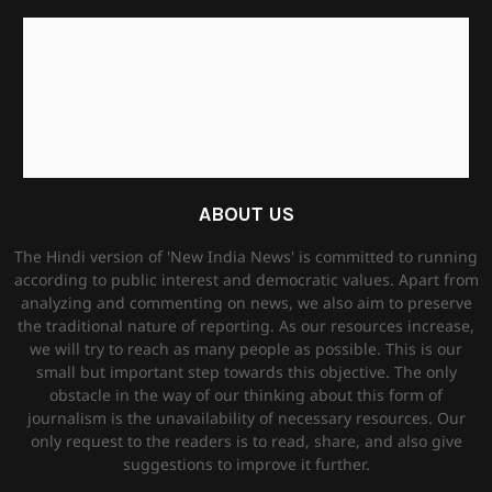
ABOUT US
The Hindi version of 'New India News' is committed to running
according to public interest and democratic values. Apart from
analyzing and commenting on news, we also aim to preserve
the traditional nature of reporting. As our resources increase,
we will try to reach as many people as possible. This is our
small but important step towards this objective. The only
obstacle in the way of our thinking about this form of
journalism is the unavailability of necessary resources. Our
only request to the readers is to read, share, and also give
suggestions to improve it further.