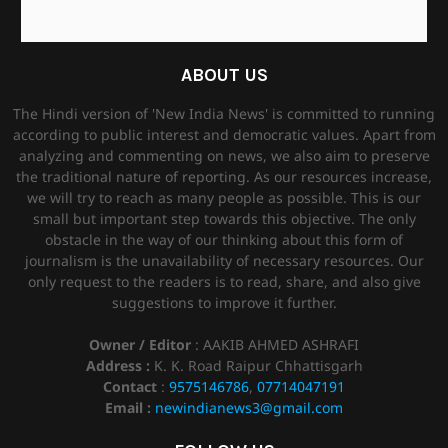
ABOUT US
The Hindi version of 'New India News' is committed to running
according to public interest and democratic values. Apart from
analyzing and commenting on news, we also aim to preserve
the traditional nature of reporting. As our resources increase,
we will try to reach as many people as possible. This is our
small but important step towards this objective. The only
obstacle in the way of our thinking about this form of
journalism is the unavailability of necessary resources. Our
only request to the readers is to read, share, and also give
suggestions to improve it further.
Owner / Editor
: AAKIB AHMED ASHRAFI
Address :
K. K. Road Raipur Chhattisgarh
Contact
:
9575146786
,
07714047191
Email :
newindianews3@gmail.com