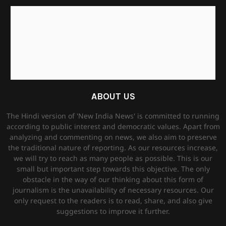
ABOUT US
The Hindi version of 'New India News' is committed to running
according to public interest and democratic values. Apart from
analyzing and commenting on news, we also aim to preserve
the traditional nature of reporting. As our resources increase,
we will try to reach as many people as possible. This is our
small but important step towards this objective. The only
obstacle in the way of our thinking about this form of
journalism is the unavailability of necessary resources. Our
only request to the readers is to read, share, and also give
suggestions to improve it further.