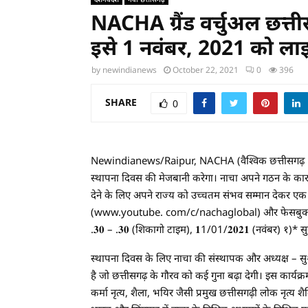
NACHA ग्रैंड वर्चुअल छत्
इसे 1 नवंबर, 2021 को ला
by
newindianews
October 22, 2021
0
396
SHARE
0
Newindianews/Raipur, NACHA (वैश्विक छत्तीसगढ़ NRI 
स्थापना दिवस की मेजबानी करेगा। नाचा अपने गठन के कारण 
देने के लिए अपने राज्य को उच्चतम संभव सम्मान देकर एक आ
(www.youtube. com/c/nachaglobal) और फेसबुक पे
.𝟑𝟎 – .𝟑𝟎 (शिकागो टाइम), 𝟏1/01/𝟐𝟎𝟐𝟏 (नवंबर) १
स्थापना दिवस के लिए नाचा की संस्थापक और अध्यक्ष – स
है जो छत्तीसगढ़ के गौरव को कई गुना बढ़ा देगी। इस कार्यक्र
कर्मा नृत्य, शैला, भयिर जैसी प्रमुख छत्तीसगढ़ी लोक नृत्य श