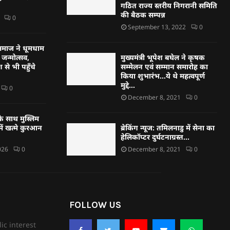
गठित राज्य स्तरीय निगरानी समिति
की बैठक सम्पन्न
0
September 13, 2022
0
्हण समाज ने धूमधाम
जन्मोत्सव,
मुख्यमंत्री भूपेश बघेल ने कृषक
 से भी पहुँचे
सम्मेलन एवं सम्मान समारोह का
किया शुभारंभ…ये थे महत्वपूर्ण
मुद्दे…
0
December 8, 2021
0
े साथ मुस्लिम
ें खत्मे कुरआन
ब्रेकिंग न्यूज: तमिलनाडु में सेना का
हेलिकॉप्टर दुर्घटनाग्रस्त…
026
0
December 8, 2021
0
FOLLOW US
ic interest