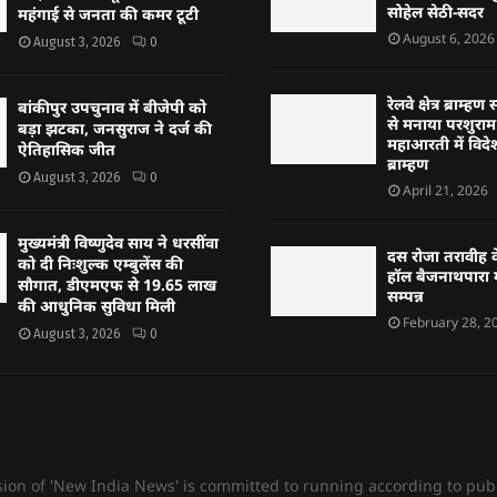
सोहेल सेठी-सदर
महंगाई से जनता की कमर टूटी
August 6, 2026
August 3, 2026
0
रेलवे क्षेत्र ब्राम
बांकीपुर उपचुनाव में बीजेपी को
से मनाया परशुराम 
बड़ा झटका, जनसुराज ने दर्ज की
महाआरती में विदेश
ऐतिहासिक जीत
ब्राम्हण
August 3, 2026
0
April 21, 2026
मुख्यमंत्री विष्णुदेव साय ने धरसींवा
दस रोजा तरावीह क
को दी निःशुल्क एम्बुलेंस की
हॉल बैजनाथपारा म
सौगात, डीएमएफ से 19.65 लाख
सम्पन्न
की आधुनिक सुविधा मिली
February 28, 2
August 3, 2026
0
sion of 'New India News' is committed to running according to publ