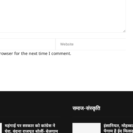
rowser for the next time I comment.
समाज-संस्कृति
महंगाई पर सरकार को कांग्रेस ने
इंसानियत, मोहब
पैगाम है ईद मिलादु
घेरा, वंदना राजपूत बोलीं- बेलगाम