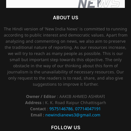
ABOUT US
The Hindi version of 'New India News' is committed to running
according to public interest and democratic values. Apart from
analyzing and commenting on news, we also aim to preserve
the traditional nature of reporting. As our resources increase,
we will try to reach as many people as possible. This is our
small but important step towards this objective. The only
obstacle in the way of our thinking about this form of
journalism is the unavailability of necessary resources. Our
only request to the readers is to read, share, and also give
suggestions to improve it further.
Owner / Editor
: AAKIB AHMED ASHRAFI
Address :
K. K. Road Raipur Chhattisgarh
Contact
:
9575146786
,
07714047191
Email :
newindianews3@gmail.com
FOLLOW US