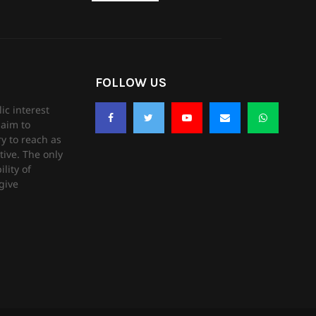
FOLLOW US
ic interest
aim to
ry to reach as
tive. The only
lity of
give