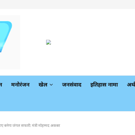
न
मनोरंजन
खेल
जनसंवाद
इतिहास नामा
अर
चाए बनेगा जंगल सफारी: मंत्री मोहम्मद अकबर