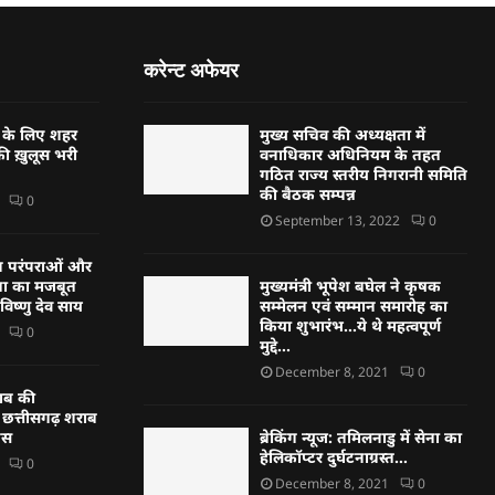
करेन्ट अफेयर
र के लिए शहर
मुख्य सचिव की अध्यक्षता में
की ख़ुलूस भरी
वनाधिकार अधिनियम के तहत
गठित राज्य स्तरीय निगरानी समिति
की बैठक सम्पन्न
0
September 13, 2022
0
 परंपराओं और
ा का मजबूत
मुख्यमंत्री भूपेश बघेल ने कृषक
 विष्णु देव साय
सम्मेलन एवं सम्मान समारोह का
किया शुभारंभ…ये थे महत्वपूर्ण
0
मुद्दे…
December 8, 2021
0
राब की
 छत्तीसगढ़ शराब
रेस
ब्रेकिंग न्यूज: तमिलनाडु में सेना का
हेलिकॉप्टर दुर्घटनाग्रस्त…
0
December 8, 2021
0