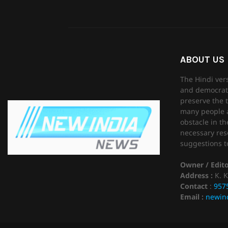
ABOUT US
The Hindi ver
and democrati
preserve the t
many people as
obstacle in th
necessary reso
suggestions to
Owner / Edit
Address :
K. K
Contact
:
957
Email :
newin