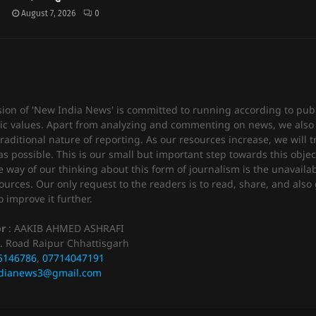
August 7, 2026
0
sion of 'New India News' is committed to running according to publ
c values. Apart from analyzing and commenting on news, we also 
raditional nature of reporting. As our resources increase, we will t
 possible. This is our small but important step towards this objec
e way of our thinking about this form of journalism is the unavailabi
urces. Our only request to the readers is to read, share, and also 
 improve it further.
or
: AAKIB AHMED ASHRAFI
. Road Raipur Chhattisgarh
5146786
,
07714047191
dianews3@gmail.com