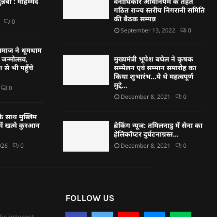
न्नबी : मोहम्मद
वनाधिकार अधिनियम के तहत
गठित राज्य स्तरीय निगरानी समिति
की बैठक सम्पन्न
0
September 13, 2022
0
्हण समाज ने धूमधाम
जन्मोत्सव,
मुख्यमंत्री भूपेश बघेल ने कृषक
 से भी पहुँचे
सम्मेलन एवं सम्मान समारोह का
किया शुभारंभ…ये थे महत्वपूर्ण
मुद्दे…
0
December 8, 2021
0
े साथ मुस्लिम
ें खत्मे कुरआन
ब्रेकिंग न्यूज: तमिलनाडु में सेना का
हेलिकॉप्टर दुर्घटनाग्रस्त…
026
0
December 8, 2021
0
FOLLOW US
ic interest