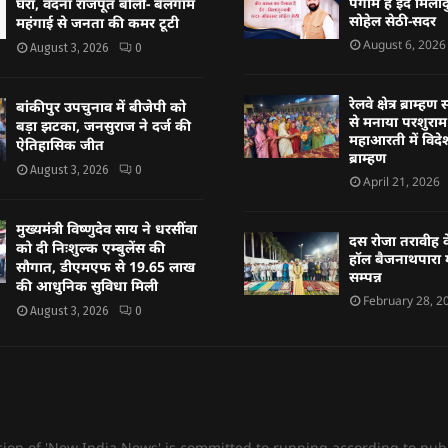
पैगाम है ईद मिलादु
घेरा, वंदना राजपूत बोलीं- बेलगाम
सोहेल सेठी-सदर
महंगाई से जनता की कमर टूटी
August 6, 2026
August 3, 2026
0
रेलवे क्षेत्र ब्राम
बांकीपुर उपचुनाव में बीजेपी को
से मनाया परशुराम 
बड़ा झटका, जनसुराज ने दर्ज की
महाआरती में विदेश
ऐतिहासिक जीत
ब्राम्हण
August 3, 2026
0
April 21, 2026
मुख्यमंत्री विष्णुदेव साय ने धरसींवा
दस रोजा तरावीह क
को दी निःशुल्क एम्बुलेंस की
हॉल बैजनाथपारा म
सौगात, डीएमएफ से 19.65 लाख
सम्पन्न
की आधुनिक सुविधा मिली
February 28, 2
August 3, 2026
0
sion of 'New India News' is committed to running according to publ