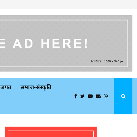
्थजगत
समाज-संस्कृति