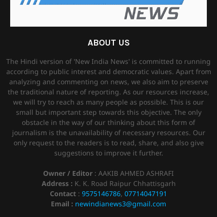
ABOUT US
The Hindi version of 'New India News' is committed to running
according to public interest and democratic values. Apart from
analyzing and commenting on news, we also aim to preserve
the traditional nature of reporting. As our resources increase,
we will try to reach as many people as possible. This is our
small but important step towards this objective. The only
obstacle in the way of our thinking about this form of
journalism is the unavailability of necessary resources. Our
only request to the readers is to read, share, and also give
suggestions to improve it further.
Owner / Editor
: AAKIB AHMED ASHRAFI
Address :
K. K. Road Raipur Chhattisgarh
Contact
:
9575146786
,
07714047191
Email :
newindianews3@gmail.com