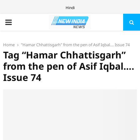
Hindi
PRIMARY
MENU
Home
"Hamar Chhattisgarh" from the pen of Asif Iqbal.... Issue 74
Tag “Hamar Chhattisgarh”
from the pen of Asif Iqbal….
Issue 74