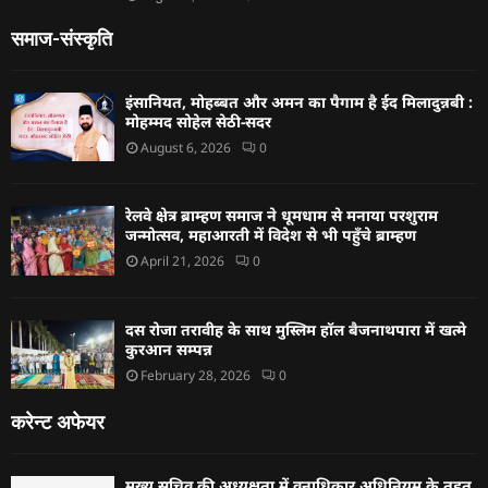
समाज-संस्कृति
इंसानियत, मोहब्बत और अमन का पैगाम है ईद मिलादुन्नबी :
मोहम्मद सोहेल सेठी-सदर
August 6, 2026
0
रेलवे क्षेत्र ब्राम्हण समाज ने धूमधाम से मनाया परशुराम
जन्मोत्सव, महाआरती में विदेश से भी पहुँचे ब्राम्हण
April 21, 2026
0
दस रोजा तरावीह के साथ मुस्लिम हॉल बैजनाथपारा में खत्मे
कुरआन सम्पन्न
February 28, 2026
0
करेन्ट अफेयर
मुख्य सचिव की अध्यक्षता में वनाधिकार अधिनियम के तहत