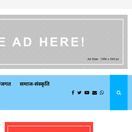
्थजगत
समाज-संस्कृति