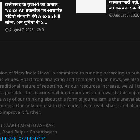
कालाबाजारी बढ़ी,
छत्तीसगढ़ के युवाओं का कमाल:
का गढ़ बना : कांग्
‘Voice AI’ तकनीक पर आधारित
August 8, 2026
‘रेडियो संगवारी’ की Alexa Skill
लॉन्च, अब दुनिया के 5...
August 7, 2026
0
sion of 'New India News' is committed to running according to publ
c values. Apart from analyzing and commenting on news, we also 
raditional nature of reporting. As our resources increase, we will t
 possible. This is our small but important step towards this objec
e way of our thinking about this form of journalism is the unavailabi
urces. Our only request to the readers is to read, share, and also 
 improve it further.
or
: AAKIB AHMED ASHRAFI
. Road Raipur Chhattisgarh
5146786
,
07714047191