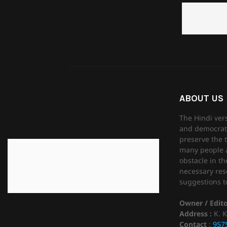
ABOUT US
The Hindi ver
and democrati
preserve the t
many people as
obstacle in th
necessary reso
suggestions to
Owner / Edit
Address :
K. K
Contact
:
957