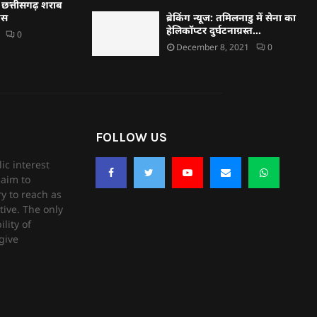
 छत्तीसगढ़ शराब
रेस
ब्रेकिंग न्यूज: तमिलनाडु में सेना का
हेलिकॉप्टर दुर्घटनाग्रस्त…
0
December 8, 2021
0
FOLLOW US
ic interest
aim to
ry to reach as
tive. The only
lity of
give