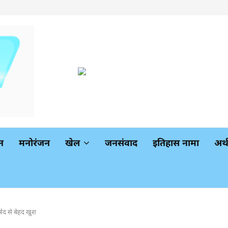
न
मनोरंजन
खेल
जनसंवाद
इतिहास नामा
अर
ार्षद से बेहद खुश