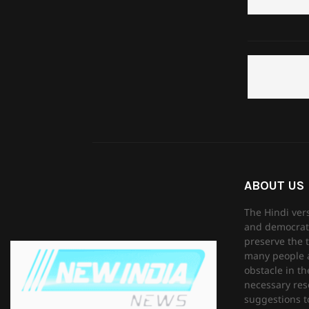
ABOUT US
The Hindi ver
and democrati
preserve the t
many people as
obstacle in th
necessary reso
suggestions to