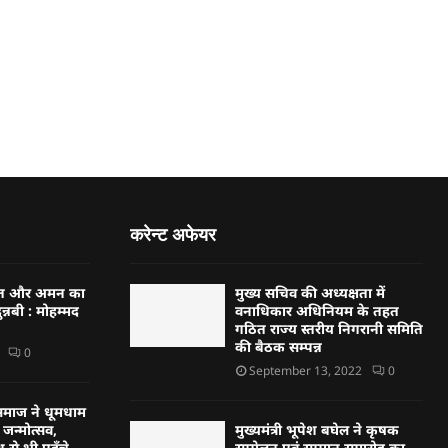
करेन्ट अफेयर
्बत और अमन का
मुख्य सचिव की अध्यक्षता में
न्नबी : मोहम्मद
वनाधिकार अधिनियम के तहत
गठित राज्य स्तरीय निगरानी समिति
की बैठक सम्पन्न
0
September 13, 2022
0
्हण समाज ने धूमधाम
जन्मोत्सव,
मुख्यमंत्री भूपेश बघेल ने कृषक
 से भी पहुँचे
सम्मेलन एवं सम्मान समारोह का