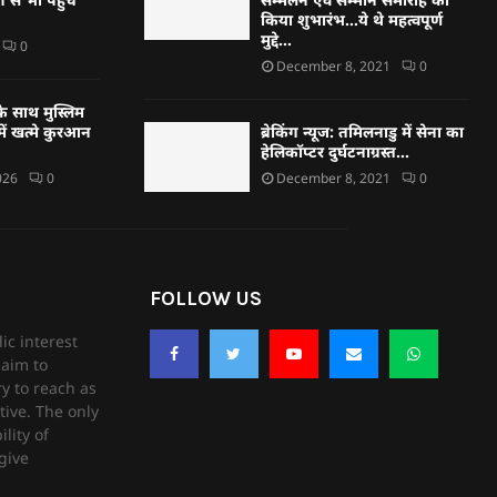
किया शुभारंभ…ये थे महत्वपूर्ण
मुद्दे…
0
December 8, 2021
0
े साथ मुस्लिम
ें खत्मे कुरआन
ब्रेकिंग न्यूज: तमिलनाडु में सेना का
हेलिकॉप्टर दुर्घटनाग्रस्त…
026
0
December 8, 2021
0
FOLLOW US
ic interest
aim to
ry to reach as
tive. The only
lity of
give