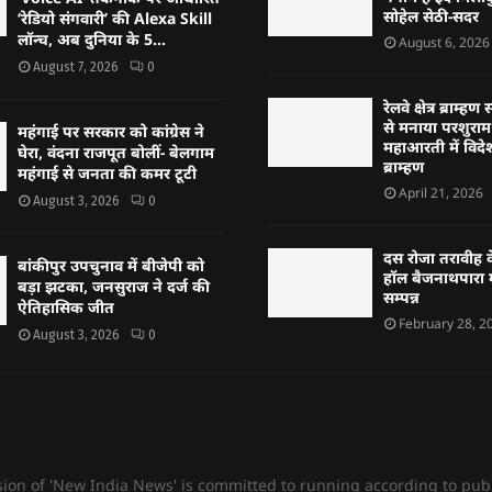
सोहेल सेठी-सदर
‘रेडियो संगवारी’ की Alexa Skill
लॉन्च, अब दुनिया के 5...
August 6, 2026
August 7, 2026
0
रेलवे क्षेत्र ब्राम
से मनाया परशुराम 
महंगाई पर सरकार को कांग्रेस ने
महाआरती में विदेश
घेरा, वंदना राजपूत बोलीं- बेलगाम
ब्राम्हण
महंगाई से जनता की कमर टूटी
April 21, 2026
August 3, 2026
0
दस रोजा तरावीह क
बांकीपुर उपचुनाव में बीजेपी को
हॉल बैजनाथपारा म
बड़ा झटका, जनसुराज ने दर्ज की
सम्पन्न
ऐतिहासिक जीत
February 28, 2
August 3, 2026
0
sion of 'New India News' is committed to running according to publ