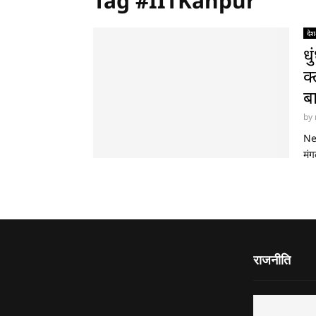
Tag #IITKanpur
देश
ध
क्
ब
by
New
मंग
राजनीति