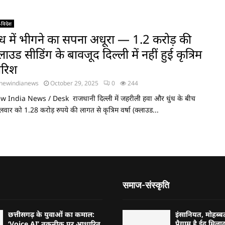
-विदेश
ुंध में भीगने का सपना अधूरा — 1.2 करोड़ की
लाउड सीडिंग के बावजूद दिल्ली में नहीं हुई कृत्रिम
ारिश
newindianews
October 29, 2025
0
244
 India News / Desk राजधानी दिल्ली में जहरीली हवा और धुंध के बीच
लवार को 1.28 करोड़ रुपये की लागत से कृत्रिम वर्षा (क्लाउड...
समाज-संस्कृति
छत्तीसगढ़ के युवाओं का कमाल:
इंसानियत, मोहब
पैगाम है ईद मिलादु
‘Voice AI’ तकनीक पर आधारित