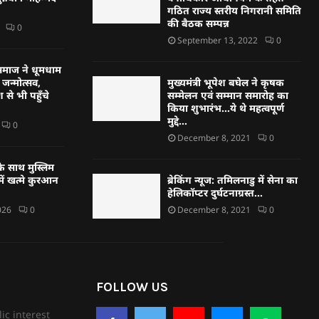
गठित राज्य स्तरीय निगरानी समिति
की बैठक सम्पन्न
0
September 13, 2022
0
्हण समाज ने धूमधाम
जन्मोत्सव,
मुख्यमंत्री भूपेश बघेल ने कृषक
 से भी पहुँचे
सम्मेलन एवं सम्मान समारोह का
किया शुभारंभ…ये थे महत्वपूर्ण
मुद्दे…
0
December 8, 2021
0
े साथ मुस्लिम
ें खत्मे कुरआन
ब्रेकिंग न्यूज: तमिलनाडु में सेना का
हेलिकॉप्टर दुर्घटनाग्रस्त…
026
0
December 8, 2021
0
FOLLOW US
ic interest